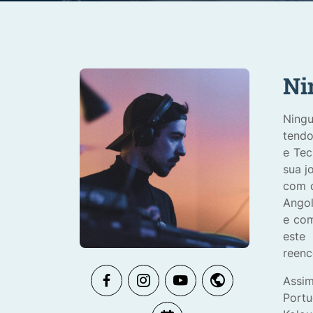
Ni
Ningu
tendo
e Tec
sua j
com d
Angol
e com
este 
reenc
Assim
Portu