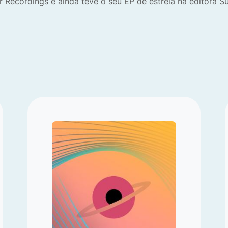
r Recordings e ainda teve o seu EP de estreia na editora Su