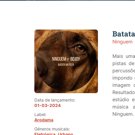
Batata
Ninguem
Mais uma
pistas d
percusso
impondo g
imagem d
Resultad
estúdio
Data de lançamento:
01-03-2024
música 
Ninguem.
Label:
Arodama
Géneros musicais:
Eletrónica
Urbano