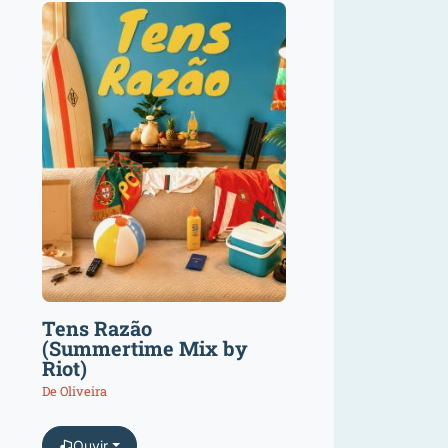
Tens Razão
(Summertime Mix by
Riot)
De Oliveira
Ouvir