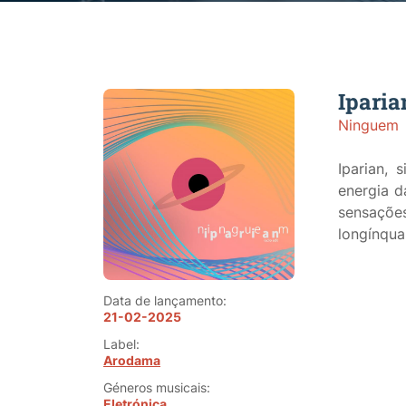
Iparia
Ninguem
Iparian
, 
energia d
sensaçõ
longínqua
Data de lançamento:
21-02-2025
Label:
Arodama
Géneros musicais:
Eletrónica