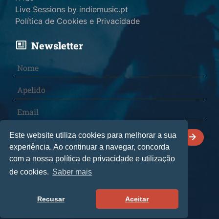
Live Sessions by indiemusic.pt
Política de Cookies e Privacidade
Newsletter
Declaro que li e aceito a
Política de Cookies e
Este website utiliza cookies para melhorar a sua
Privacidade
.
experiência. Ao continuar a navegar, concorda
com a nossa política de privacidade e utilização
de cookies.
Saber mais
© 2026 indiemusic.pt - Todos os direitos reservados.
CultManagement Lda
• Livro de reclamações
Recusar
Aceitar
by
bild.pt