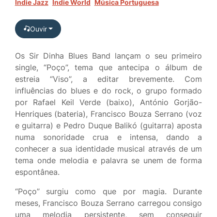
Indie Jazz
Indie World
Música Portuguesa
Ouvir
Os Sir Dinha Blues Band
lançam o seu primeiro
single, “
Poço
”, tema que antecipa o álbum de
estreia “
Viso
”, a editar brevemente. Com
influências do blues e do rock, o grupo formado
por Rafael Keil Verde (baixo), António Gorjão-
Henriques (bateria), Francisco Bouza Serrano (voz
e guitarra) e Pedro Duque Balikó (guitarra) aposta
numa sonoridade crua e intensa, dando a
conhecer a sua identidade musical através de um
tema onde melodia e palavra se unem de forma
espontânea.
“
Poço
” surgiu como que por magia. Durante
meses, Francisco Bouza Serrano carregou consigo
uma melodia persistente, sem conseguir