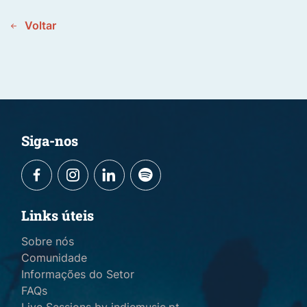
Voltar
Siga-nos
Links úteis
Sobre nós
Comunidade
Informações do Setor
FAQs
Live Sessions by indiemusic.pt