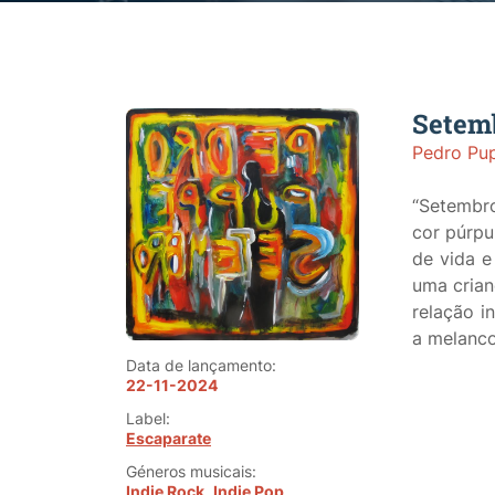
Setemb
Pedro Pu
“Setembr
cor púrpu
de vida e
uma crian
relação i
a melanco
Data de lançamento:
22-11-2024
Label:
Escaparate
Géneros musicais:
Indie Rock
Indie Pop