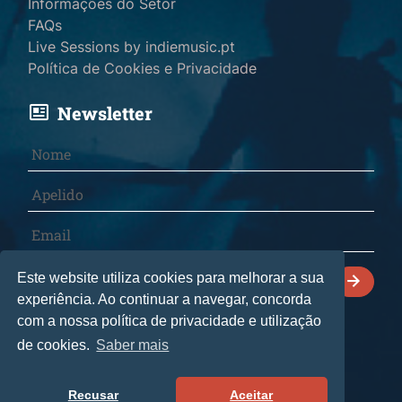
Informações do Setor
FAQs
Live Sessions by indiemusic.pt
Política de Cookies e Privacidade
Newsletter
Declaro que li e aceito a
Política de Cookies e
Este website utiliza cookies para melhorar a sua
Privacidade
.
experiência. Ao continuar a navegar, concorda
com a nossa política de privacidade e utilização
de cookies.
Saber mais
© 2026 indiemusic.pt - Todos os direitos reservados.
CultManagement Lda
• Livro de reclamações
Recusar
Aceitar