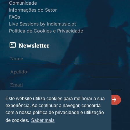
Comunidade
Informações do Setor
FAQs
Live Sessions by indiemusic.pt
Política de Cookies e Privacidade
Newsletter
Declaro que li e aceito a
Política de Cookies e
Este website utiliza cookies para melhorar a sua
Privacidade
.
experiência. Ao continuar a navegar, concorda
com a nossa política de privacidade e utilização
de cookies.
Saber mais
© 2026 indiemusic.pt - Todos os direitos reservados.
CultManagement Lda