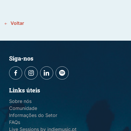
Voltar
Siga-nos
Links úteis
Sobre nós
Comunidade
Informações do Setor
FAQs
Live Sessions by indiemusic.pt