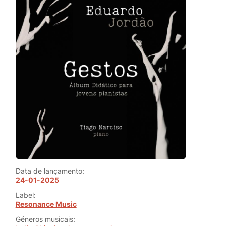
Data de lançamento:
24-01-2025
Label:
Resonance Music
Géneros musicais: