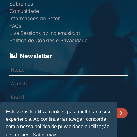
Sobre nós
Comunidade
Informações do Setor
FAQs
Live Sessions by indiemusic.pt
Política de Cookies e Privacidade
Newsletter
Declaro que li e aceito a
Política de Cookies e
Este website utiliza cookies para melhorar a sua
Privacidade
.
experiência. Ao continuar a navegar, concorda
com a nossa política de privacidade e utilização
de cookies.
Saber mais
© 2026 indiemusic.pt - Todos os direitos reservados.