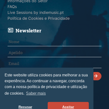
Informações do Setor
FAQs
Live Sessions by indiemusic.pt
Política de Cookies e Privacidade
Newsletter
Declaro que li e aceito a
Política de Cookies e
Este website utiliza cookies para melhorar a sua
Privacidade
.
experiência. Ao continuar a navegar, concorda
com a nossa política de privacidade e utilização
de cookies.
Saber mais
© 2026 indiemusic.pt - Todos os direitos reservados.
CultManagement Lda
• Livro de reclamações
Recusar
Aceitar