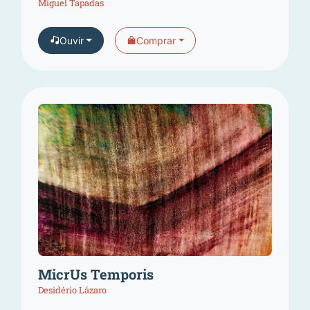
Miguel Tapadas
Ouvir
Comprar
MicrUs Temporis
Desidério Lázaro