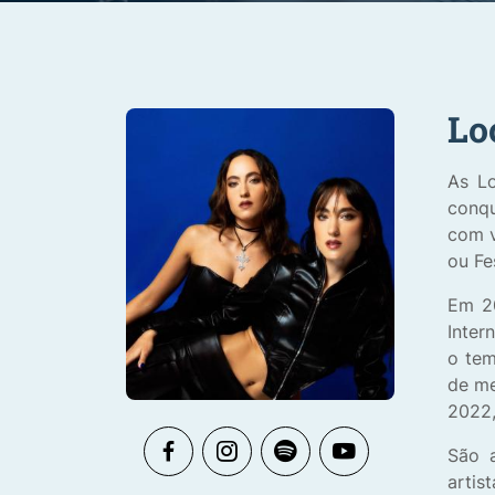
Lo
As Lo
conq
com v
ou Fe
Em 20
Inter
o tem
de me
2022,
São a
artis