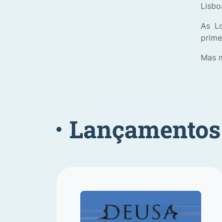
Lisbo
As L
prime
Mas m
Lançamentos