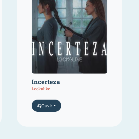
Incerteza
Lookalike
Ouvir